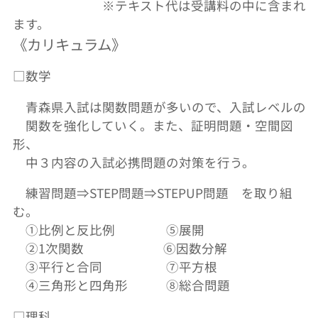
※テキスト代は受講料の中に含まれ
ます。
《カリキュラム》
□数学
青森県入試は関数問題が多いので、入試レベルの
関数を強化していく。また、証明問題・空間図
形、
中３内容の入試必携問題の対策を行う。
練習問題⇒STEP問題⇒STEPUP問題 を取り組
む。
①比例と反比例 ⑤展開
②1次関数 ⑥因数分解
③平行と合同 ⑦平方根
④三角形と四角形 ⑧総合問題
□理科