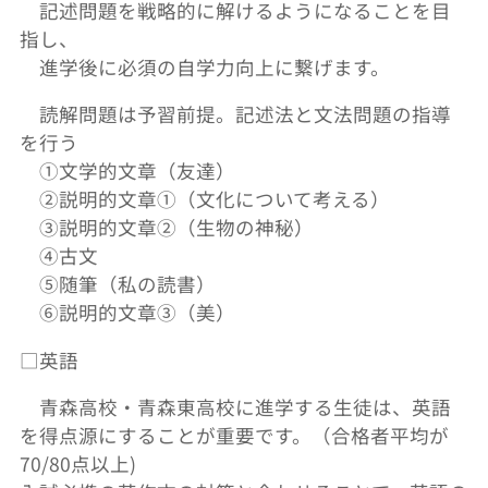
記述問題を戦略的に解けるようになることを目
指し、
進学後に必須の自学力向上に繋げます。
読解問題は予習前提。記述法と文法問題の指導
を行う
①文学的文章（友達）
②説明的文章①（文化について考える）
③説明的文章②（生物の神秘）
④古文
⑤随筆（私の読書）
⑥説明的文章③（美）
□英語
青森高校・青森東高校に進学する生徒は、英語
を得点源にすることが重要です。（合格者平均が
70/80点以上)