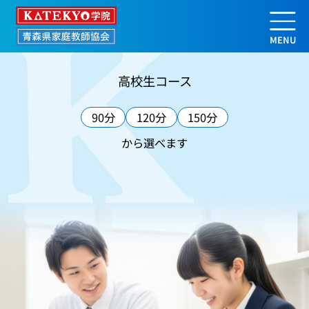
高校生コース | 【公式】ＫＡＴＥＫ
高校生コース
90分
120分
150分
から選べます