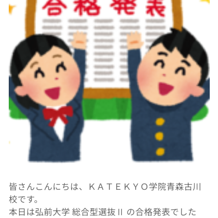
皆さんこんにちは、ＫＡＴＥＫＹＯ学院青森古川
校です。
本日は弘前大学 総合型選抜Ⅱ の合格発表でした