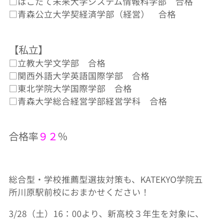
□はこだて未来大学システム情報科学部 合格
□青森公立大学契経済学部（経営） 合格
【私立】
□立教大学文学部 合格
□関西外語大学英語国際学部 合格
□東北学院大学国際学部 合格
□青森大学総合経営学部経営学科 合格
合格率
９２
％
総合型・学校推薦型選抜対策も、KATEKYO学院五
所川原駅前校におまかせください！
3/28（土）16：00より、新高校３年生を対象に、