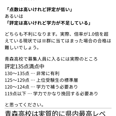
「点数は高いけれど評定が低い」
あるいは
「評定は高いけれど
学力が不足している」
どちらも不利になります。実際、倍率が1.0倍を超
えている現状ではⅢ群に当てはまった場合の合格は
難しいでしょう。
青森高校で募集人員に入るには実際のところ
評定135点満点中
130～135点 … 非常に有利
125～129点 … 上位受験生の標準層
120～124点 … 学力で補う必要あり
119点以下 … 学力でかなり挽回する必要あり
と思ってください。
青森高校は実質的に県内最高レベ